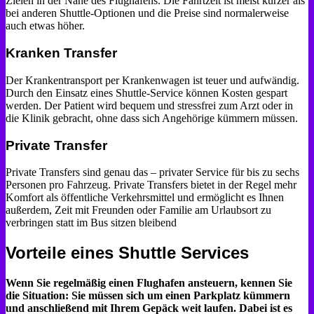
Zielen in der Nähe des Flughafens. Die Fahrtzeit ist meist kürzer als
bei anderen Shuttle-Optionen und die Preise sind normalerweise
auch etwas höher.
Kranken Transfer
Der Krankentransport per Krankenwagen ist teuer und aufwändig.
Durch den Einsatz eines Shuttle-Service können Kosten gespart
werden. Der Patient wird bequem und stressfrei zum Arzt oder in
die Klinik gebracht, ohne dass sich Angehörige kümmern müssen.
Private Transfer
Private Transfers sind genau das – privater Service für bis zu sechs
Personen pro Fahrzeug. Private Transfers bietet in der Regel mehr
Komfort als öffentliche Verkehrsmittel und ermöglicht es Ihnen
außerdem, Zeit mit Freunden oder Familie am Urlaubsort zu
verbringen statt im Bus sitzen bleibend
Vorteile eines Shuttle Services
Wenn Sie regelmäßig einen Flughafen ansteuern, kennen Sie
die Situation: Sie müssen sich um einen Parkplatz kümmern
und anschließend mit Ihrem Gepäck weit laufen. Dabei ist es