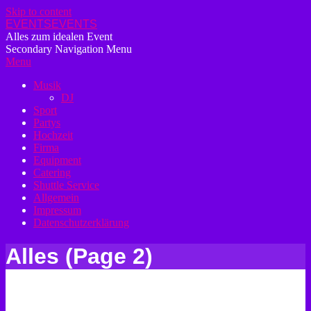
Skip to content
EVENTSEVENTS
Alles zum idealen Event
Secondary Navigation Menu
Menu
Musik
DJ
Sport
Partys
Hochzeit
Firma
Equipment
Catering
Shuttle Service
Allgemein
Impressum
Datenschutzerklärung
Alles
(Page 2)