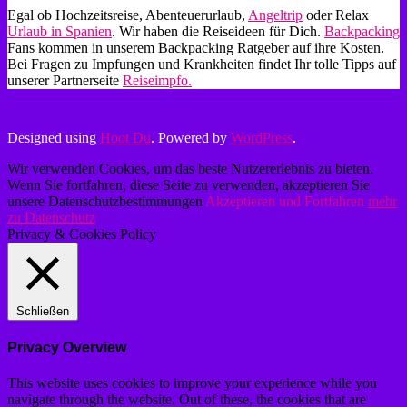
Egal ob Hochzeitsreise, Abenteuerurlaub,
Angeltrip
oder Relax
Urlaub in Spanien
. Wir haben die Reiseideen für Dich.
Backpacking
Fans kommen in unserem Backpacking Ratgeber auf ihre Kosten.
Bei Fragen zu Impfungen und Krankheiten findet Ihr tolle Tipps auf
unserer Partnerseite
Reiseimpfo.
Designed using
Hoot Du
. Powered by
WordPress
.
Wir verwenden Cookies, um das beste Nutzererlebnis zu bieten.
Wenn Sie fortfahren, diese Seite zu verwenden, akzeptieren Sie
unsere Datenschutzbestimmungen
Akzeptieren und Fortfahren
mehr
zu Datenschutz
Privacy & Cookies Policy
Schließen
Privacy Overview
This website uses cookies to improve your experience while you
navigate through the website. Out of these, the cookies that are